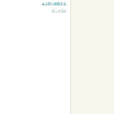
▲上部へ移動する
↑( ｀ー´)ノ