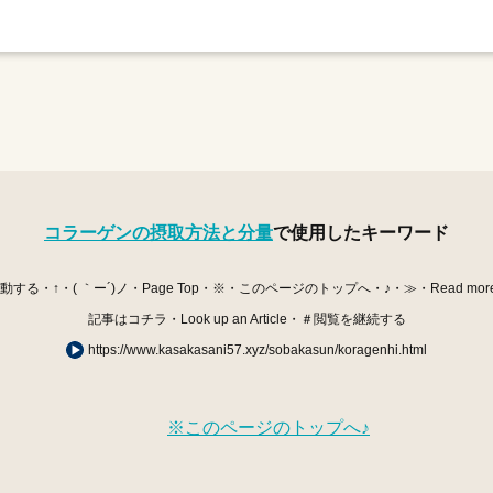
コラーゲンの摂取方法と分量
で使用したキーワード
・↑・( ｀ー´)ノ・Page Top・※・このページのトップへ・♪・≫・Read mor
記事はコチラ・Look up an Article・＃閲覧を継続する
https://www.kasakasani57.xyz/sobakasun/koragenhi.html
※このページのトップへ♪