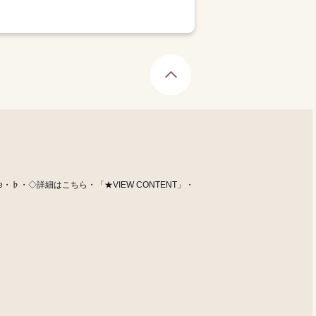
Page Top
e・♭・◇詳細はこちら・「★VIEW CONTENT」・